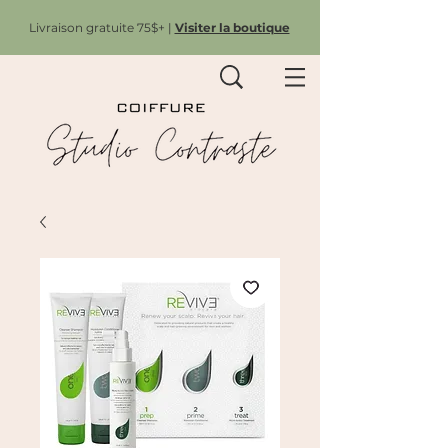
Livraison gratuite 75$+ |
Visiter la boutique