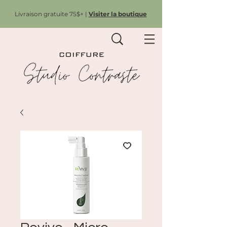
Livraison gratuite 75$+ |
Visiter la boutique