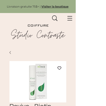
Livraison gratuite 75$+ |
Visiter la boutique