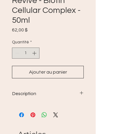
Revive - Biotin
Cellular Complex -
50ml
Prix
62,00 $
Quantité
*
Ajouter au panier
Description
Traitement intensif sans rinçage
pour les cheveux très clairsemés, le
Complexe cellulaire biotine BOOST
de REVIV3 est conçu pour améliorer
le renouvellement cellulaire et