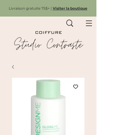
Livraison gratuite 75$+ |
Visiter la boutique