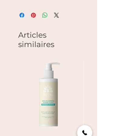
Un après-shampoing hydratant
quotidien traite vos cheveux avec
une grande quantité de vitamines
et de nutriments, pour des boucles
fortes et hydratées. Cette formule
Articles
unique d'huiles et de protéines, riche
similaires
en acides gras essentiels et en
vitamines, donnera à vos cheveux
hydratation, force et brillance.
L'ingrédient (pas si secret) ? Juste la
bonne quantité d'huile de graines
de cannabis sativa ajoutée dans le
mélange parfait de : protéines de
soja hydrolysées, huile de graines
de moringa, huile de riz de marque
et huile d'argan.
<Avantages clés :
Hydratation légère
Brillance
Douceur
Force