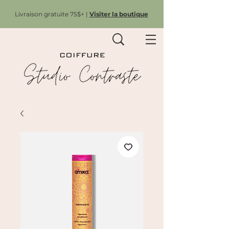
Livraison gratuite 75$+ |
Visiter la boutique