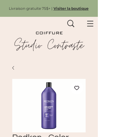
Livraison gratuite 75$+ |
Visiter la boutique