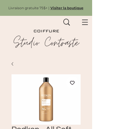
Livraison gratuite 75$+ |
Visiter la boutique