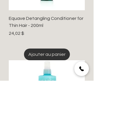
Equave Detangling Conditioner for
Thin Hair - 200ml
Prix
24,02 $
Ajouter au panier