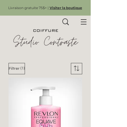
Livraison gratuite 75$+ |
Visiter la boutique
(1)
Filtrer