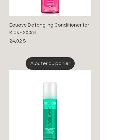
Equave Detangling Conditioner for
Kids - 200ml
Prix
24,02 $
Ajouter au panier