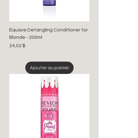
Equave Detangling Conditioner for
Blonde - 200ml
Prix
24,02 $
Ajouter au panier