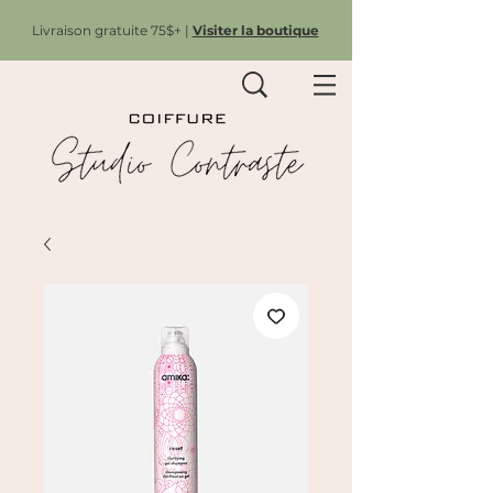
Livraison gratuite 75$+ |
Visiter la boutique