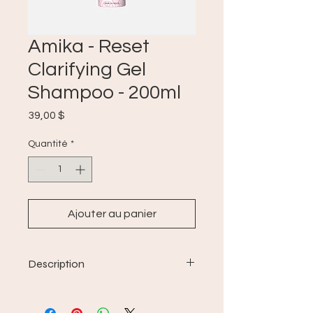
Amika - Reset
Clarifying Gel
Shampoo - 200ml
Prix
39,00 $
Quantité
*
Ajouter au panier
Description
Ravivez et clarifiez les cheveux
surmenés sans les décaper. Ce gel