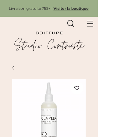
Livraison gratuite 75$+ |
Visiter la boutique