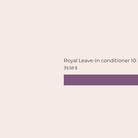
Royal Leave-In conditioner 10 
Prix
39,58 $