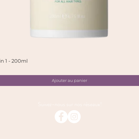
in 1 - 200ml
Aperçu rapide
Ajouter au panier
Suivez-nous sur nos réseaux!