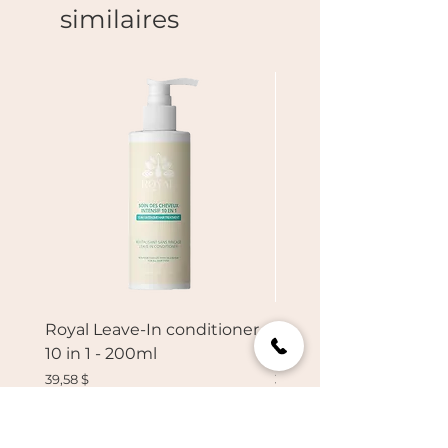
similaires
Royal Leave-In conditioner
Paul Mitchell - Super
10 in 1 - 200ml
Sérum 150ml
Prix
Prix
39,58 $
38,50 $
Ajouter au panier