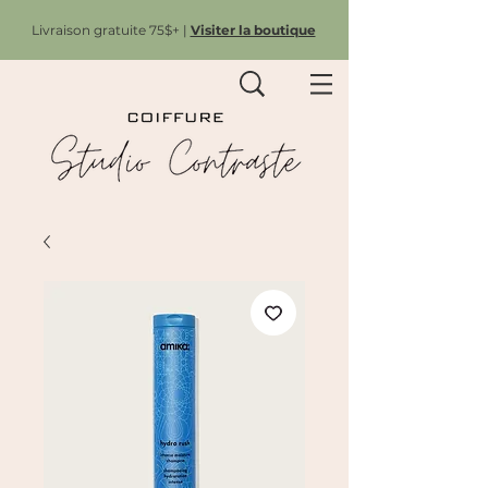
Livraison gratuite 75$+ |
Visiter la boutique