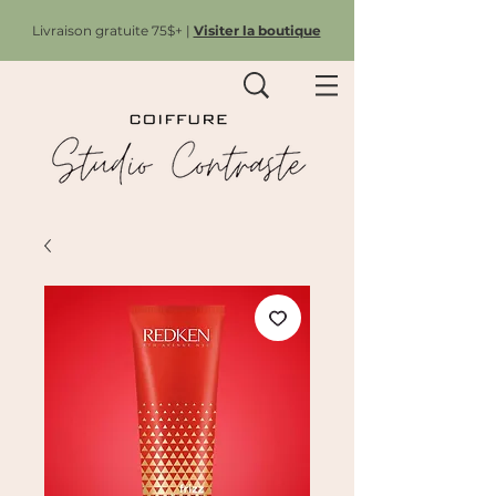
Livraison gratuite 75$+ |
Visiter la boutique