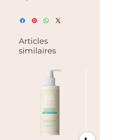
Crème lissage, protection
thermique sans rinçage.
PROPULSÉ PAR LA SCIENCE :
Protection thermique jusqu’à 450 °f.
Protège des dommages
Articles
mécaniques. Agents de surface
similaires
cationiques, silicone et humectants
avec huile de babassu.
UTILISATION : Utiliser comme régime
capillaire complet avec le
shampooing et l’après-shampooing
Frizz Dismiss. Appliquer sur les
cheveux propres et essorés à la
serviette. Ne pas rincer. Coiffer tel
que désiré.