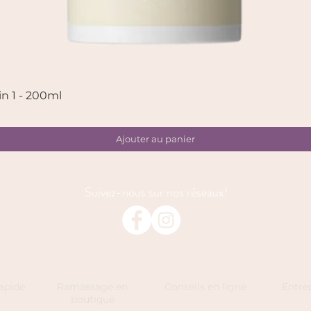
in 1 - 200ml
Aperçu rapide
Ajouter au panier
Suivez-nous sur nos réseaux!
rapide
Ramassage en
Conseils en ligne
Entrep
boutique