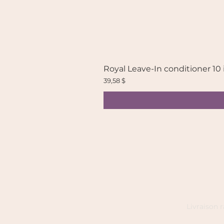
Royal Leave-In conditioner 10 
Prix
39,58 $
Livraison 