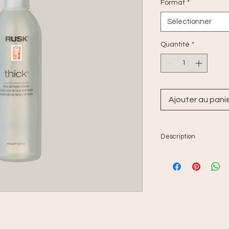
Format
*
Sélectionner
Quantité
*
Ajouter au pani
Description
Obtenez un corps et 
de la texture de l'in
l'amplificateur de c
Transformez les che
de grands et beaux s
de texture épais co
augmenter le corps e