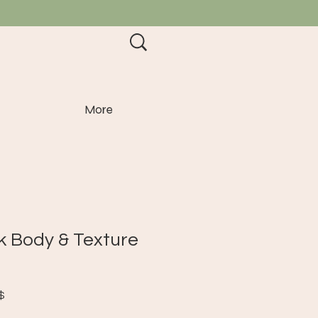
More
ck Body & Texture
Prix
$
promotionnel