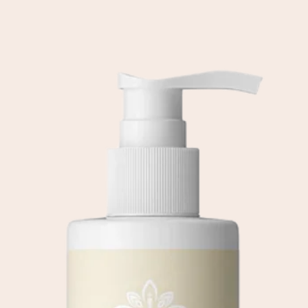
l'extérieur, et des p
et hydratation.