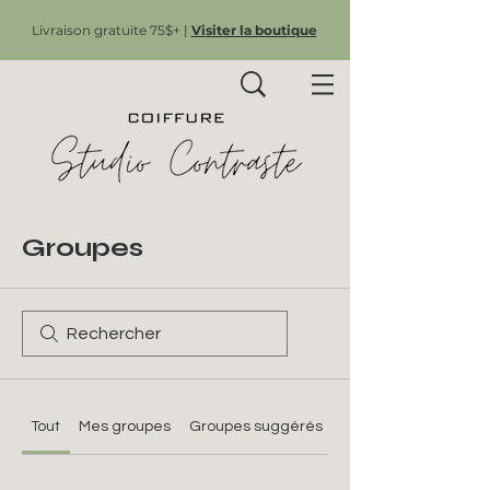
Livraison gratuite 75$+ |
Visiter la boutique
Groupes
Tout
Mes groupes
Groupes suggérés