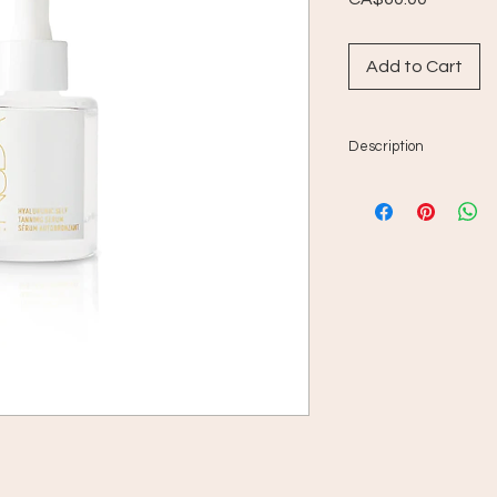
Add to Cart
Description
Améliorez votre rout
nouveau sérum autob
Un sérum autobronza
formulé pour un usag
d’antioxydants et de
offre une fragrance 
blanc et d’aloès, il n
offrant un sublime te