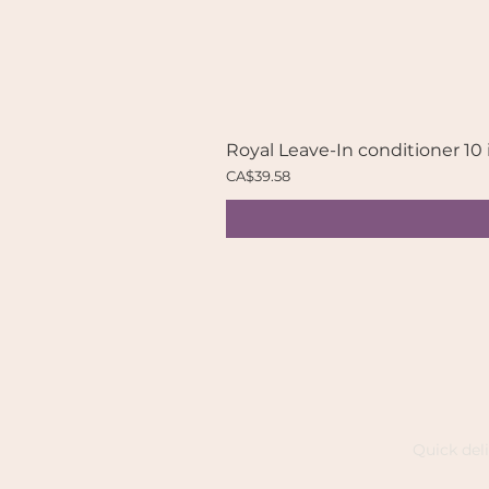
Royal Leave-In conditioner 10 
Price
CA$39.58
Quick del