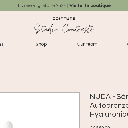
Livraison gratuite 75$+ |
Visiter la boutique
es
Shop
Our team
NUDA - Sé
Autobronza
Hyaluroniq
Price
CA$60.00