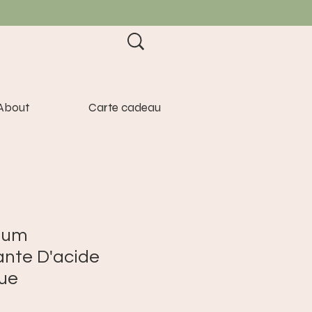
About
Carte cadeau
rum
nte D'acide
ue