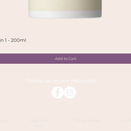
in 1 - 200ml
Quick View
Add to Cart
Follow us on our networks!
ivery
Pick up in
Online advice
Loca
shop