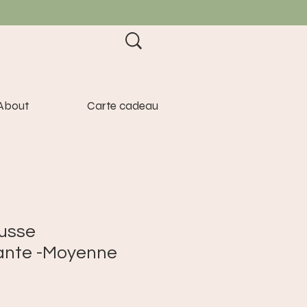
About
Carte cadeau
usse
ante -Moyenne