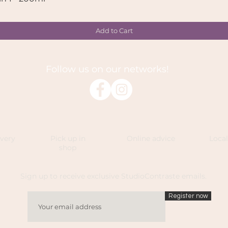
Add to Cart
Follow us on our networks!
ivery
Pick up in
Online advice
Loca
shop
Sign up to receive exclusive StudioContraste emails.
Register now