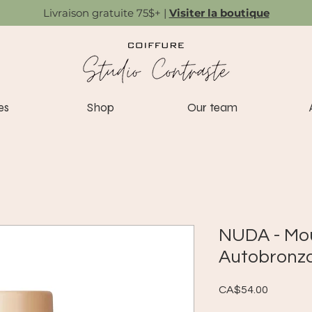
Livraison gratuite 75$+ |
Visiter la boutique
es
Shop
Our team
NUDA - Mo
Autobronz
Price
CA$54.00