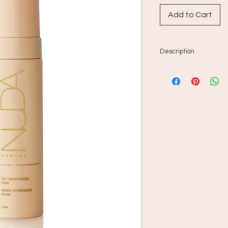
Add to Cart
Description
Obtenez un teint im
avec notre Mousse a
Facile d’application
un teint uniforme à 
d’extraits de noix 
et de pamplemousse,
peau éclatante, dou
moyenne est parfait
teint de peau pâle à
teint bronzé d’appar