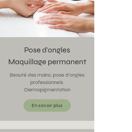
Pose d'ongles
Maquillage permanent
Beauté des mains; pose d’ongles
professionnels.
Dermopigmentation
En savoir plus