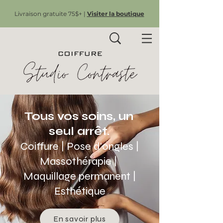
Livraison gratuite 75$+ |
Visiter la boutique
Tous vos soins, un
seul arrêt.
Coiffure | Pose d'ongles |
Massothérapie |
Maquillage permanent |
Esthétique
En savoir plus