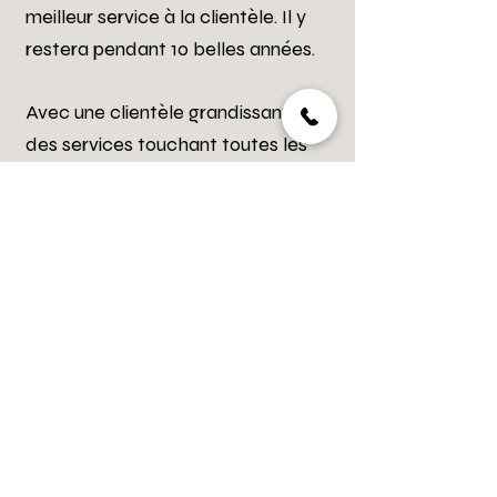
meilleur service à la clientèle.
Il y
restera pendant 10 belles années.
Avec une clientèle grandissante et
des services touchant toutes les
sphères du domaine de la coiffure.
Le studio a également eu une
deuxième succursale dans le
Plateau à Aylmer qui a vu le jour en
septembre 2020 en pleine
pandémie. Avec sa boutique de
produits professionnels pour les
cheveux, ainsi que les gammes
complètes les plus en demandes
pour les produits coiffants et