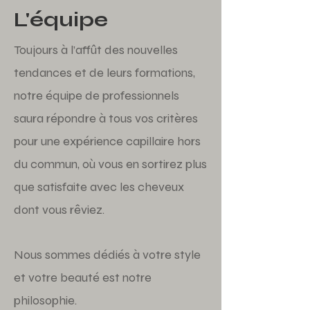
L'équipe
Toujours à l’affût des nouvelles
tendances et de leurs formations,
notre équipe de professionnels
saura répondre à tous vos critères
pour une expérience capillaire hors
du commun, où vous en sortirez plus
que satisfaite avec les cheveux
dont vous rêviez.
Nous sommes dédiés à votre style
et votre beauté est notre
philosophie.