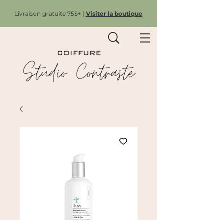
Livraison gratuite 75$+ |
Visiter la boutique