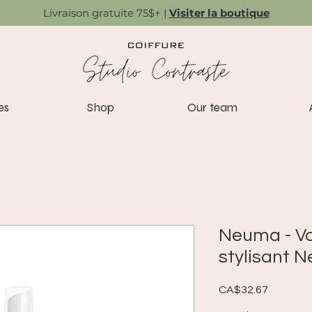
Livraison gratuite 75$+ |
Visiter la boutique
es
Shop
Our team
Neuma - Va
stylisant 
Price
CA$32.67