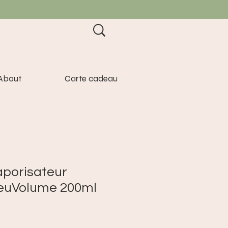
About
Carte cadeau
porisateur
NeuVolume 200ml