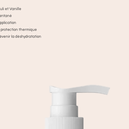
li et Vanille
tantané
pplication
ne protection thermique
évenir la déshydratation