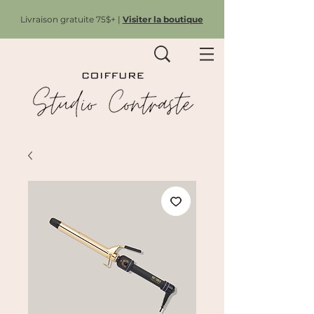
Livraison gratuite 75$+ |
Visiter la boutique