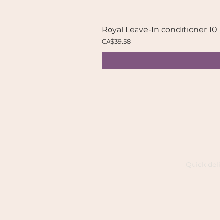
Royal Leave-In conditioner 10 
Price
CA$39.58
Quick del