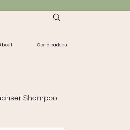
About
Carte cadeau
leanser Shampoo
e