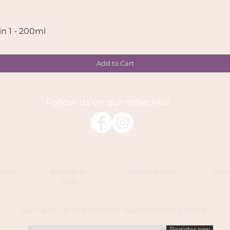
in 1 - 200ml
Quick View
Add to Cart
Follow us on our networks!
ivery
Pick up in
Online advice
Loca
shop
Sign up to receive exclusive StudioContraste emails.