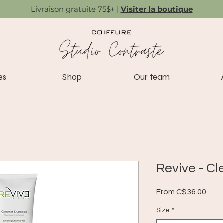
Livraison gratuite 75$+ |
Visiter la boutique
es
Shop
Our team
Revive - C
Sale
From
C$36.00
Pric
Size
*