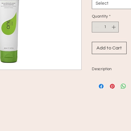
Select
Quantity
*
Add to Cart
Description
Shampooing nettoyan
quotidien formulé à
vitaminés et de nutr
l''accumulation de pr
environnementales et
le cuir chevelu. Trait
sécheresse, de des
Sans chlorure de so
cheveux ayant subi