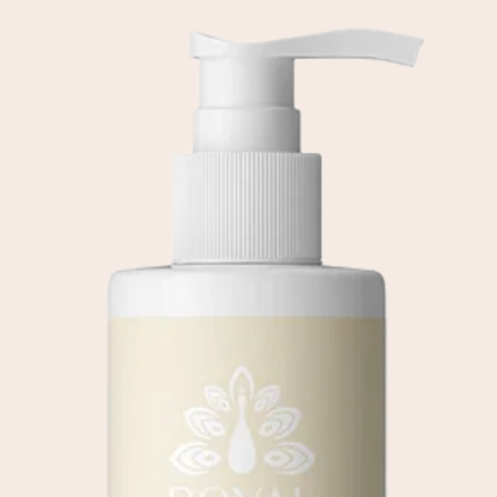
coloration ou un liss
UTILISATION : • Appli
Faites mousser pend
au besoin
À SAVOIR : Faites sui
Revitalisant PRIME